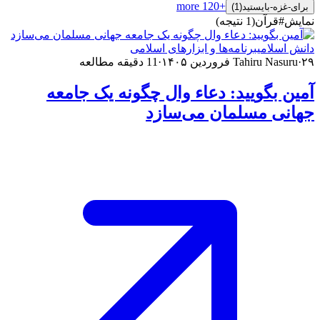
more
120
+
برای-غزه-بایستید
(
1
)
نمایش
#
قرآن
(
1
نتیجه
)
دانش اسلامی
برنامه‌ها و ابزارهای اسلامی
۲۹ فروردین ۱۴۰۵
·
Tahiru Nasuru
·
11
دقیقه مطالعه
آمین بگویید: دعاء وال چگونه یک جامعه
جهانی مسلمان می‌سازد